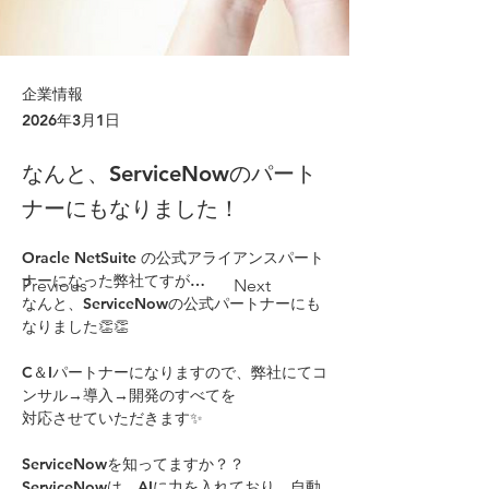
企業情報
2026年3月1日
なんと、ServiceNowのパート
ナーにもなりました！
Oracle NetSuite の公式アライアンスパート
ナーになった弊社てすが…
Previous
Next
なんと、ServiceNowの公式パートナーにも
なりました👏👏
C＆Iパートナーになりますので、弊社にてコ
ンサル→導入→開発のすべてを
対応させていただきます✨
ServiceNowを知ってますか？？
ServiceNowは、AIに力を入れており、自動